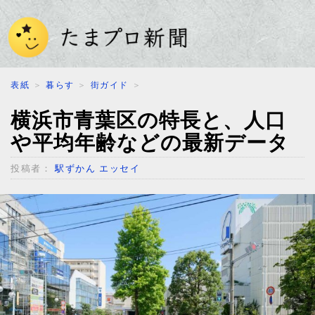
表紙
＞
暮らす
＞
街ガイド
＞
横浜市青葉区の特長と、人口
や平均年齢などの最新データ
投稿者：
駅ずかん エッセイ