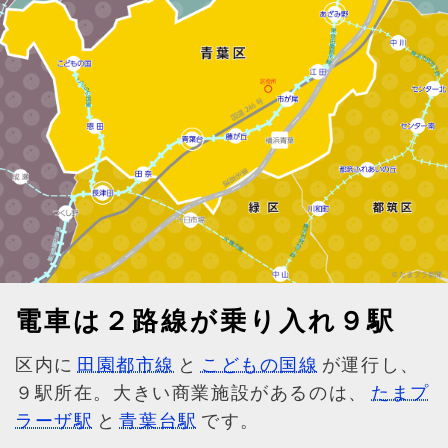
電車は２路線が乗り入れ９駅
区内に
田園都市線
と
こどもの国線
が運行し、
９駅所在。大きい商業施設があるのは、
たまプ
ラーザ駅
と
青葉台駅
です。