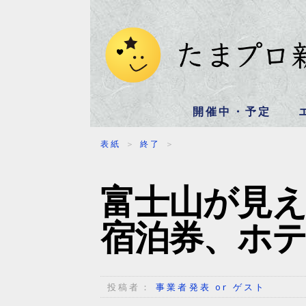
開催中・予定
表紙
＞
終了
＞
富士山が見
宿泊券、ホ
投稿者：
事業者発表 or ゲスト