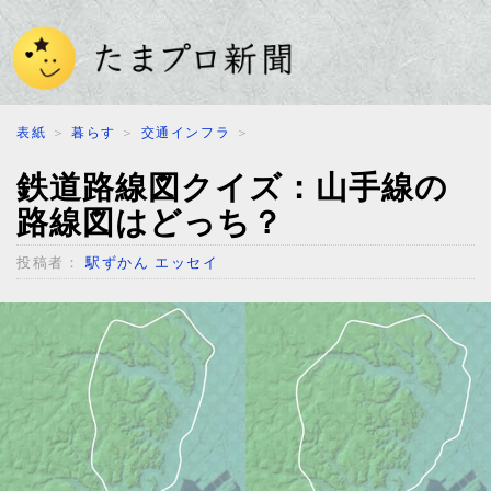
表紙
＞
暮らす
＞
交通インフラ
＞
鉄道路線図クイズ：山手線の
路線図はどっち？
投稿者：
駅ずかん エッセイ