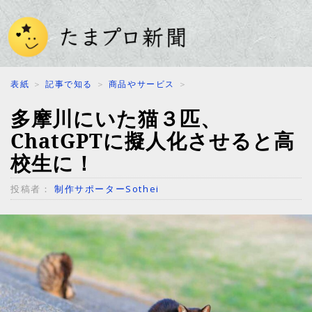
表紙
＞
記事で知る
＞
商品やサービス
＞
多摩川にいた猫３匹、
ChatGPTに擬人化させると高
校生に！
投稿者：
制作サポーターSothei