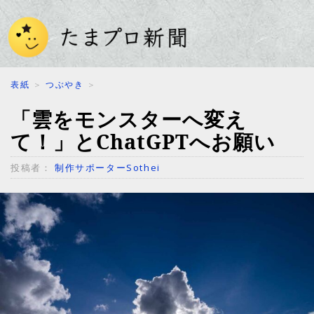
表紙
＞
つぶやき
＞
「雲をモンスターへ変え
て！」とChatGPTへお願い
投稿者：
制作サポーターSothei