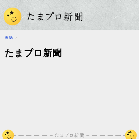
表紙
＞
たまプロ新聞