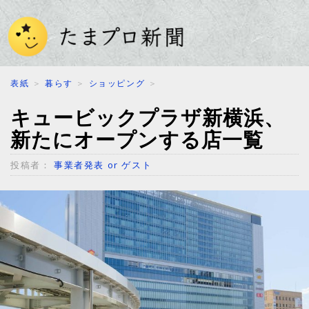
表紙
＞
暮らす
＞
ショッピング
＞
キュービックプラザ新横浜、
新たにオープンする店一覧
投稿者：
事業者発表 or ゲスト