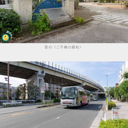
昔の《二子橋の親柱》