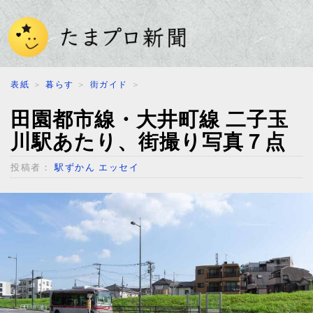
表紙
＞
暮らす
＞
街ガイド
＞
田園都市線・大井町線 二子玉
川駅あたり、街撮り写真７点
投稿者：
駅ずかん エッセイ