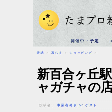
開催中・予定
表紙
＞
暮らす
＞
ショッピング
＞
新百合ヶ丘
ャガチャの
投稿者：
事業者発表 or ゲスト