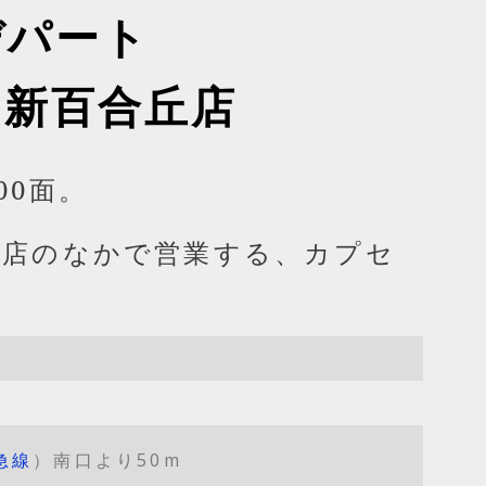
デパート
ン新百合丘店
00面。
丘店のなかで営業する、カプセ
急線
）南口より50m