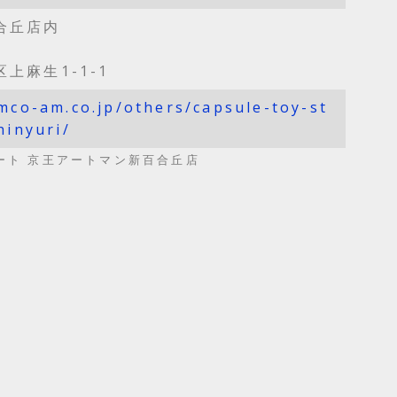
合丘店内
上麻生1-1-1
mco-am.co.jp/others/capsule-toy-st
hinyuri/
ート 京王アートマン新百合丘店