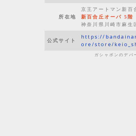
京王アートマン新百
所在地
新百合丘オーパ 5階
神奈川県川崎市麻生区
https://bandaina
公式サイト
ore/store/keio_s
ガシャポンのデパ