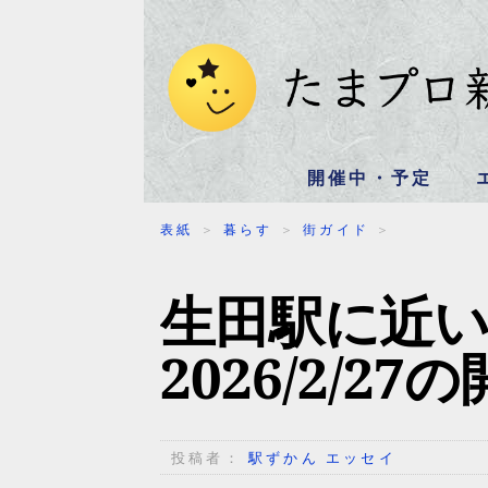
開催中・予定
表紙
＞
暮らす
＞
街ガイド
＞
生田駅に近
2026/2/2
投稿者：
駅ずかん エッセイ