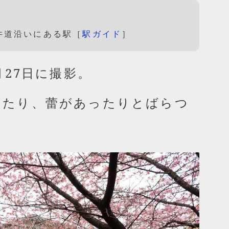
井道沿いにある駅［
駅ガイド
］
月27日に撮影。
ったり、蕾があったりとばらつ