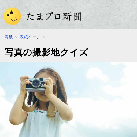
表紙
＞
表紙ページ
＞
写真の撮影地クイズ