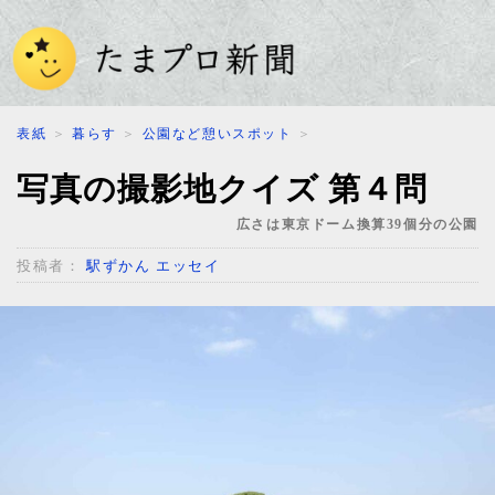
表紙
＞
暮らす
＞
公園など憩いスポット
＞
写真の撮影地クイズ 第４問
広さは東京ドーム換算39個分の公園
投稿者：
駅ずかん エッセイ