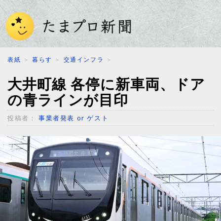
表紙
＞
暮らす
＞
交通インフラ
＞
大井町線 各停に新車両、ドア
の青ラインが目印
投稿者：
事業者発表 or ゲスト