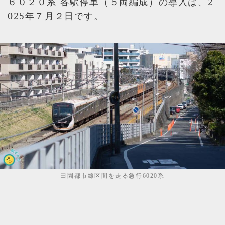
６０２０系 各駅停車（５両編成）の導入は、2
025年７月２日です。
田園都市線区間を走る急行6020系