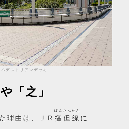
ぐペデストリアンデッキ
」や「之」
ばんたんせん
た理由は、ＪＲ
播但線
に