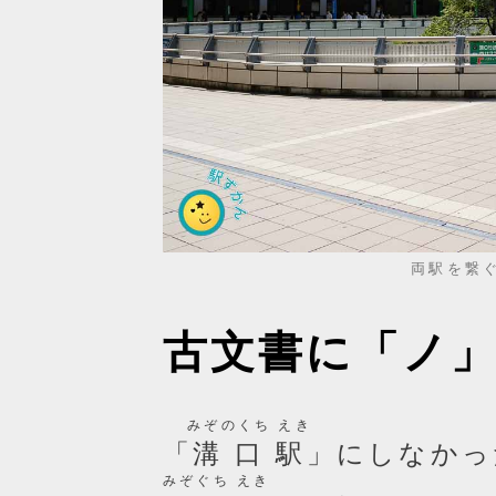
両駅を繋
古文書に「ノ
みぞのくち えき
「
溝口駅
」にしなかっ
みぞぐち えき