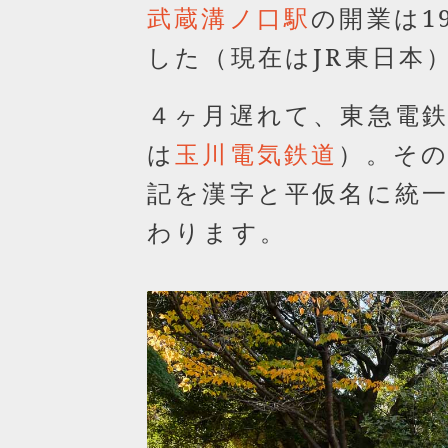
の開業は1
武蔵溝ノ口駅
した（現在はJR東日本
４ヶ月遅れて、東急電
は
）。その
玉川電気鉄道
記を漢字と平仮名に統
わります。