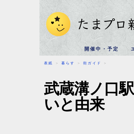
開催中・予定
表紙
＞
暮らす
＞
街ガイド
＞
武蔵溝ノ口
いと由来