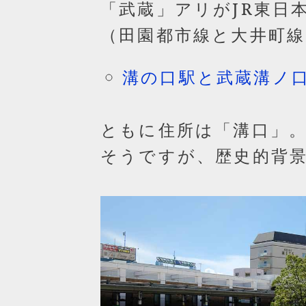
「
武蔵
」アリがJR東日
（田園都市線と大井町
溝の口駅と武蔵溝ノ
ともに住所は「溝口」
そうですが、歴史的背