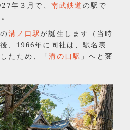
927年３月で、
の駅で
南武鉄道
）。
鉄の
が誕生します（当時
溝ノ口駅
後、1966年に同社は、駅名表
一したため、「
」へと変
溝の口駅