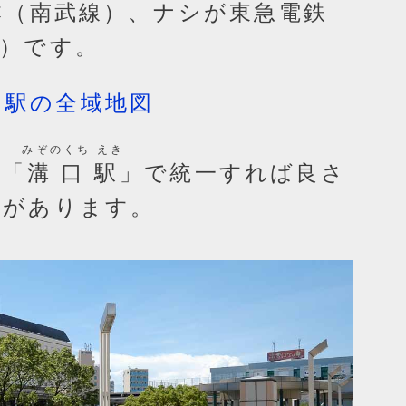
本（南武線）、ナシが東急電鉄
線）です。
口駅の全域地図
みぞのくち えき
。「
溝口駅
」で統一すれば良さ
景があります。