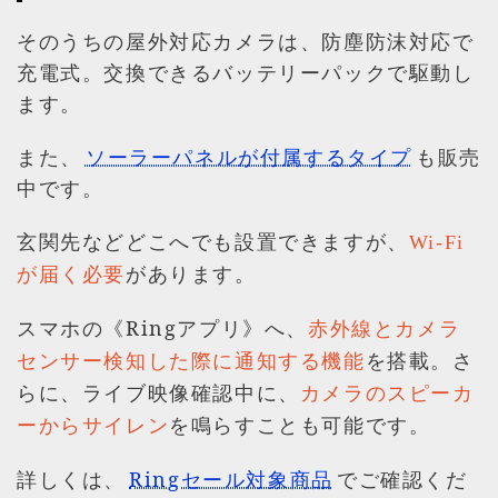
そのうちの屋外対応カメラは、防塵防沫対応で
充電式。交換できるバッテリーパックで駆動し
ます。
また、
ソーラーパネルが付属するタイプ
も販売
中です。
玄関先などどこへでも設置できますが、
Wi-Fi
があります。
が届く必要
スマホの《Ringアプリ》へ、
赤外線とカメラ
を搭載。さ
センサー検知した際に通知する機能
らに、ライブ映像確認中に、
カメラのスピーカ
を鳴らすことも可能です。
ーからサイレン
詳しくは、
Ringセール対象商品
でご確認くだ