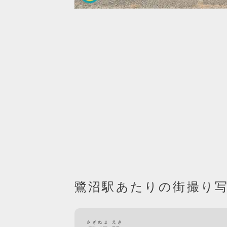
鷺沼駅あたりの街撮り
さぎぬま えき