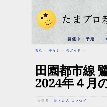
開催中・予定
表紙
＞
暮らす
＞
街ガイド
＞
田園都市線 
2024年４
投稿者：
駅ずかん エッセイ