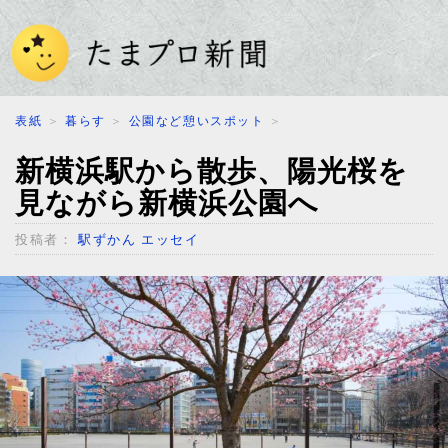
表紙
＞
暮らす
＞
公園など憩いスポット
＞
新横浜駅から散歩、陽光桜を
見ながら新横浜公園へ
投稿者：
駅ずかん エッセイ