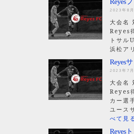
Reyes
2023年8
大会名 
Reye
トサルU
浜松アリ
Reyes
2023年7
大会名 
Reye
カー選手
ユース
べて見
Reye