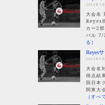
2023年7
大会名 
Reye
カー2部
パル 7
る］
Reyes
2023年5
大会名
得点結果
回日本
関東大
［すべ