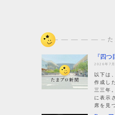
『四つ
2026年7
以下は
作成し
三三年。
に表示
席を見