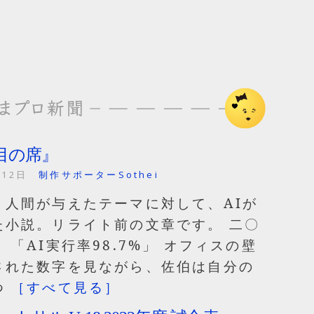
目の席』
月12日
制作サポーターSothei
、人間が与えたテーマに対して、AIが
た小説。リライト前の文章です。 二〇
 「AI実行率98.7%」 オフィスの壁
された数字を見ながら、佐伯は自分の
つ
［すべて見る］