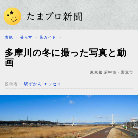
表紙
＞
暮らす
＞
街ガイド
＞
多摩川の冬に撮った写真と動
画
東京都 府中市・国立市
投稿者：
駅ずかん エッセイ