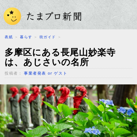
表紙
＞
暮らす
＞
街ガイド
＞
多摩区にある長尾山妙楽寺
は、あじさいの名所
投稿者：
事業者発表 or ゲスト