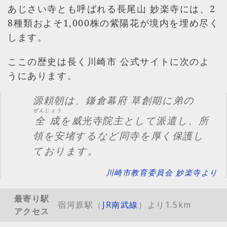
あじさい寺とも呼ばれる長尾山 妙楽寺には、2
8種類およそ1,000株の紫陽花が境内を埋め尽く
します。
ここの歴史は長く川崎市 公式サイトに次のよ
うにあります。
源頼朝は、鎌倉幕府 草創期に弟の
ぜんじょう
全成
を威光寺院主として派遣し、所
領を安堵するなど同寺を厚く保護し
ております。
川崎市教育委員会 妙楽寺より
最寄り駅
宿河原駅（
JR南武線
）より1.5km
アクセス