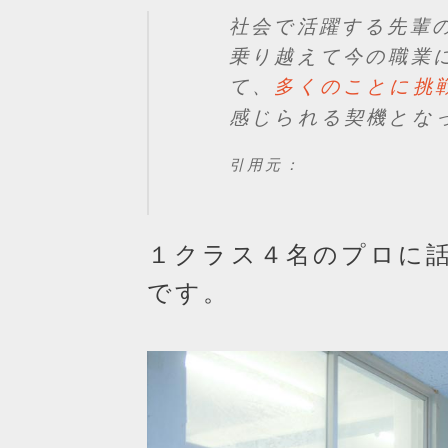
社会で活躍する先輩
乗り越えて今の職業
て、
多くのことに挑
感じられる契機とな
引用元：
１クラス４名のプロに
です。