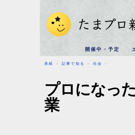
開催中・予定
表紙
＞
記事で知る
＞
社会
＞
プロになっ
業