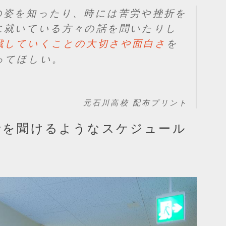
の姿を知ったり、時には苦労や挫折を
に就いている方々の話を聞いたりし
を
戦していくことの大切さや面白さ
ってほしい。
元石川高校 配布プリント
話を聞けるようなスケジュール