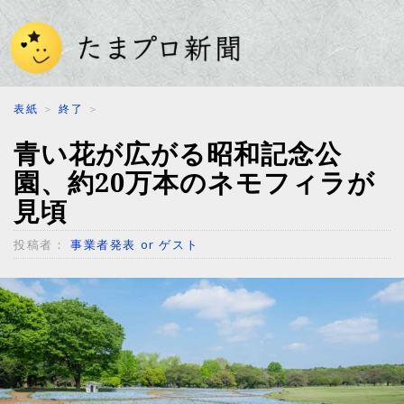
表紙
＞
終了
＞
青い花が広がる昭和記念公
園、約20万本のネモフィラが
見頃
投稿者：
事業者発表 or ゲスト