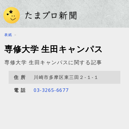
表紙
＞
専修大学 生田キャンパス
専修大学
生田キャンパスに関する記事
住
所
川崎市多摩区
東三田２-１-１
電
話
03-3265-6677