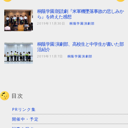
桐蔭学園 朗読劇『米軍機墜落事故の悲しみか
ら』を終えた感想
2019年11月30日
桐蔭学園演劇部
桐蔭学園 演劇部、高校生と中学生が書いた部
活紹介
2019年11月7日
桐蔭学園演劇部
目次
PRリンク集
開催中・予定