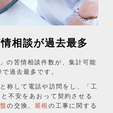
苦情相談が過去最多
」の苦情相談件数が、集計可能
以降で過去最多です。
」と称して電話や訪問をし、「工
どと不安をあおって契約させる
の交換、
の工事に関する
電盤
屋根