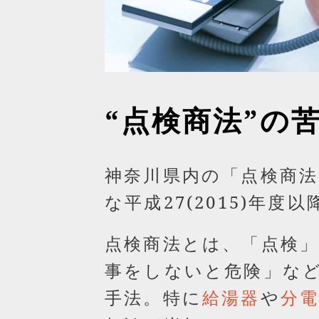
“点検商法”の
神奈川県内の「点検商法
な平成27(2015)年度
点検商法とは、「点検
事をしないと危険」な
手法。特に
や
給湯器
分