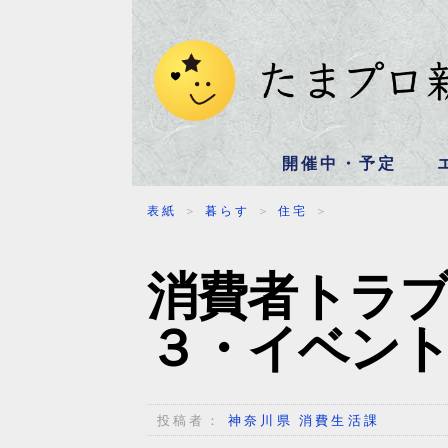
開催中・予定
表紙
＞
暮らす
＞
住宅
＞
消費者トラ
３・イベン
投稿者：
神奈川県 消費生活課