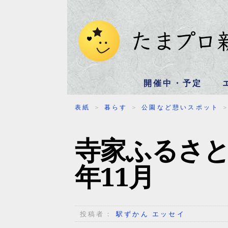
開催中・予定
表紙
＞
暮らす
＞
公園など憩いスポット
寺家ふるさと
年11月
投稿者：
駅ずかん エッセイ