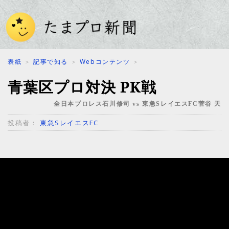
表紙
＞
記事で知る
＞
Webコンテンツ
＞
青葉区プロ対決 PK戦
全日本プロレス石川修司 vs 東急SレイエスFC菅谷 天
投稿者：
東急SレイエスFC