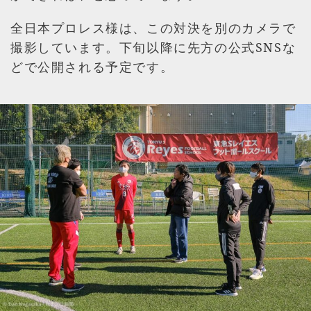
全日本プロレス様は、この対決を別のカメラで
撮影しています。下旬以降に先方の公式SNSな
どで公開される予定です。