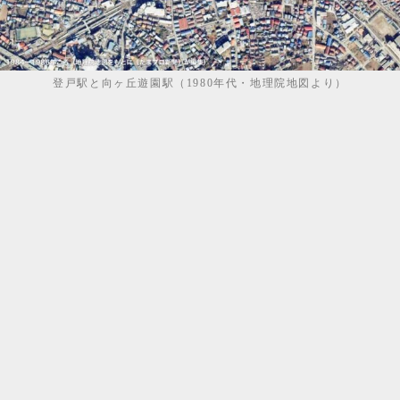
登戸駅と向ヶ丘遊園駅（1980年代・地理院地図より）