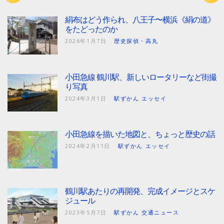
絹布はどう作られ、八王子〜横浜《絹の道》
をたどったのか
2026年1月7日
歴史探偵・高丸
小田急線 鶴川駅、新しいロータリーなど街撮
り写真
2024年3月1日
駅ずかん エッセイ
小田急線を描いた地図と、ちょっと歴史の話
2024年2月11日
駅ずかん エッセイ
鶴川駅あたりの再開発、完成イメージとスケ
ジュール
2023年5月7日
駅ずかん 交通ニュース