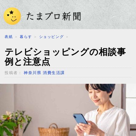
表紙
＞
暮らす
＞
ショッピング
＞
テレビショッピングの相談事
例と注意点
投稿者：
神奈川県 消費生活課